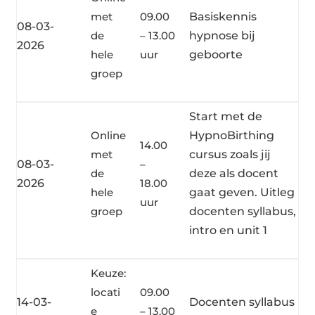
met
09.00
Basiskennis
08-03-
de
– 13.00
hypnose bij
2026
hele
uur
geboorte
groep
Start met de
Online
HypnoBirthing
14.00
met
cursus zoals jij
08-03-
–
de
deze als docent
2026
18.00
hele
gaat geven. Uitleg
uur
groep
docenten syllabus,
intro en unit 1
Keuze:
locati
09.00
14-03-
Docenten syllabus
e
– 13.00