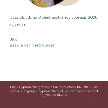
HypnoBirthing Opleidingstraject voorjaar 2026
€1,397.00
Blog
Zaadje van vertrouwen
Enjoy Hypnobirthing Yvonne Baars | telefoon: 06 - 381 95 949
| email:
info@enjoy-hypnobirthing.nl
| postadres: Dorpsstraat
36, 6991 HH Rheden